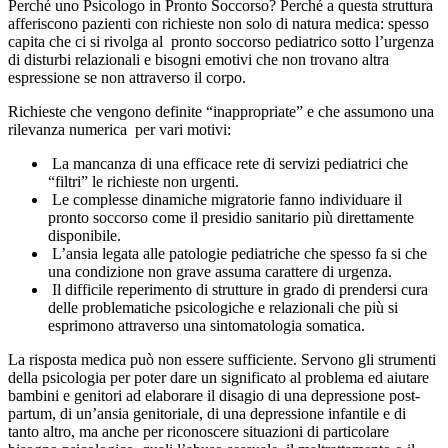
Perché uno Psicologo in Pronto Soccorso? Perché a questa struttura
afferiscono pazienti con richieste non solo di natura medica: spesso
capita che ci si rivolga al pronto soccorso pediatrico sotto l’urgenza
di disturbi relazionali e bisogni emotivi che non trovano altra
espressione se non attraverso il corpo.
Richieste che vengono definite “inappropriate” e che assumono una
rilevanza numerica per vari motivi:
La mancanza di una efficace rete di servizi pediatrici che
“filtri” le richieste non urgenti.
Le complesse dinamiche migratorie fanno individuare il
pronto soccorso come il presidio sanitario più direttamente
disponibile.
L’ansia legata alle patologie pediatriche che spesso fa si che
una condizione non grave assuma carattere di urgenza.
Il difficile reperimento di strutture in grado di prendersi cura
delle problematiche psicologiche e relazionali che più si
esprimono attraverso una sintomatologia somatica.
La risposta medica può non essere sufficiente. Servono gli strumenti
della psicologia per poter dare un significato al problema ed aiutare
bambini e genitori ad elaborare il disagio di una depressione post-
partum, di un’ansia genitoriale, di una depressione infantile e di
tanto altro, ma anche per riconoscere situazioni di particolare