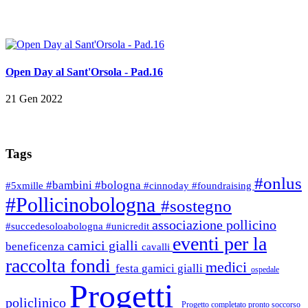
Open Day al Sant'Orsola - Pad.16
21 Gen 2022
Tags
#onlus
#bambini
#bologna
#5xmille
#cinnoday
#foundraising
#Pollicinobologna
#sostegno
associazione pollicino
#succedesoloabologna
#unicredit
eventi per la
camici gialli
beneficenza
cavalli
raccolta fondi
medici
festa
gamici gialli
ospedale
Progetti
policlinico
Progetto completato
pronto soccorso