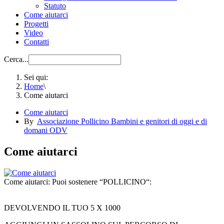
Statuto
Come aiutarci
Progetti
Video
Contatti
Cerca...
Sei qui:
Home
\
Come aiutarci
Come aiutarci
By
Associazione Pollicino Bambini e genitori di oggi e di
domani ODV
Come aiutarci
Come aiutarci: Puoi sostenere “POLLICINO“:
DEVOLVENDO IL TUO 5 X 1000