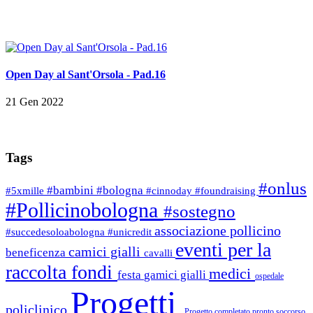
Open Day al Sant'Orsola - Pad.16
21 Gen 2022
Tags
#onlus
#bambini
#bologna
#5xmille
#cinnoday
#foundraising
#Pollicinobologna
#sostegno
associazione pollicino
#succedesoloabologna
#unicredit
eventi per la
camici gialli
beneficenza
cavalli
raccolta fondi
medici
festa
gamici gialli
ospedale
Progetti
policlinico
Progetto completato
pronto soccorso