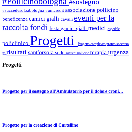
#Pollicinobologna
#sostegno
associazione pollicino
#succedesoloabologna
#unicredit
eventi per la
camici gialli
beneficenza
cavalli
raccolta fondi
medici
festa
gamici gialli
ospedale
Progetti
policlinico
Progetto completato
pronto soccorso
risultati
urgenza
sant'orsola
terapia
sede
ps
sostieni pollicino
Progetti
Progetto per il sostegno all’Ambulatorio per il dolore croni…
Progetto per la creazione di Cartelline