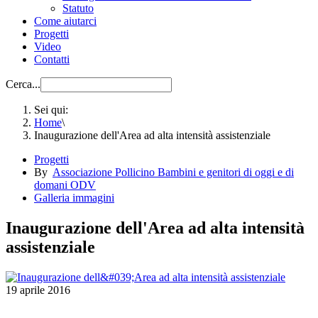
Statuto
Come aiutarci
Progetti
Video
Contatti
Cerca...
Sei qui:
Home
\
Inaugurazione dell'Area ad alta intensità assistenziale
Progetti
By
Associazione Pollicino Bambini e genitori di oggi e di
domani ODV
Galleria immagini
Inaugurazione dell'Area ad alta intensità
assistenziale
19 aprile 2016