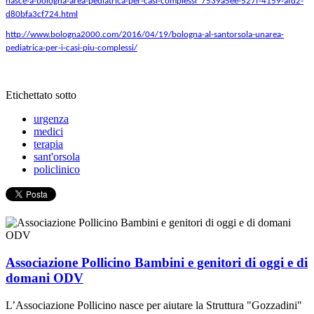
nasce-a-bologna-area-pediatrica-per-casi-complessi_7539a5ee-527f-4159-afd2-
d80bfa3cf724.html
http://www.bologna2000.com/2016/04/19/bologna-al-santorsola-unarea-
pediatrica-per-i-casi-piu-complessi/
Etichettato sotto
urgenza
medici
terapia
sant'orsola
policlinico
Associazione Pollicino Bambini e genitori di oggi e di
domani ODV
L’Associazione Pollicino nasce per aiutare la Struttura "Gozzadini"