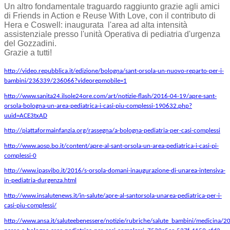
Un altro fondamentale traguardo raggiunto grazie agli amici
di Friends in Action e Reuse With Love, con il contributo di
Hera e Coswell: inaugurata l'area ad alta intensità
assistenziale presso l'unità Operativa di pediatria d'urgenza
del Gozzadini.
Grazie a tutti!
http://video.repubblica.it/edizione/bologna/sant-orsola-un-nuovo-reparto-per-i-
bambini/236339/236066?videorepmobile=1
http://www.sanita24.ilsole24ore.com/art/notizie-flash/2016-04-19/apre-sant-
orsola-bologna-un-area-pediatrica-i-casi-piu-complessi-190632.php?
uuid=ACE3txAD
http://piattaformainfanzia.org/rassegna/a-bologna-pediatria-per-casi-complessi
http://www.aosp.bo.it/content/apre-al-sant-orsola-un-area-pediatrica-i-casi-pi-
complessi-0
http://www.ipasvibo.it/2016/s-orsola-domani-inaugurazione-di-unarea-intensiva-
in-pediatria-durgenza.html
http://www.insalutenews.it/in-salute/apre-al-santorsola-unarea-pediatrica-per-i-
casi-piu-complessi/
http://www.ansa.it/saluteebenessere/notizie/rubriche/salute_bambini/medicina/2