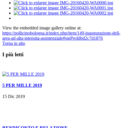
View the embedded image gallery online at:
https://pollicinobologna.it/index.php/item/149-inaugurazione-dell-
area-ad-alta-intensita-assistenziale#sigProIdbd2c7d1876
Torna in alto
I più letti
5 PER MILLE 2019
15 Dic 2019
RENDICONTO E RELAZIONE