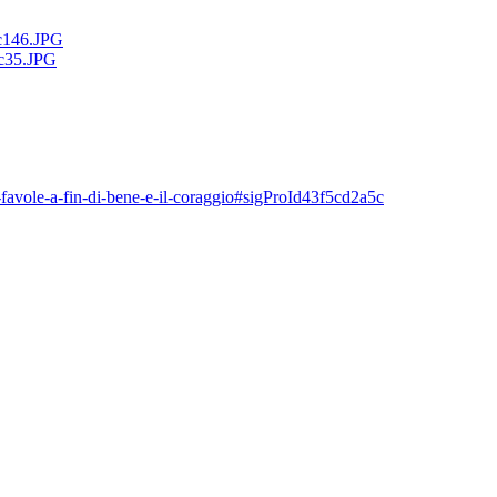
e-favole-a-fin-di-bene-e-il-coraggio#sigProId43f5cd2a5c