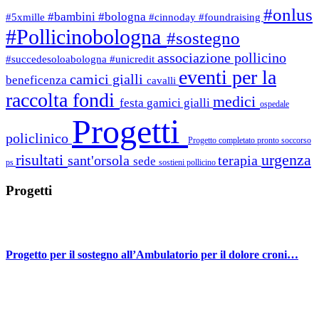
#onlus
#bambini
#bologna
#5xmille
#cinnoday
#foundraising
#Pollicinobologna
#sostegno
associazione pollicino
#succedesoloabologna
#unicredit
eventi per la
camici gialli
beneficenza
cavalli
raccolta fondi
medici
festa
gamici gialli
ospedale
Progetti
policlinico
Progetto completato
pronto soccorso
risultati
urgenza
sant'orsola
terapia
sede
ps
sostieni pollicino
Progetti
Progetto per il sostegno all’Ambulatorio per il dolore croni…