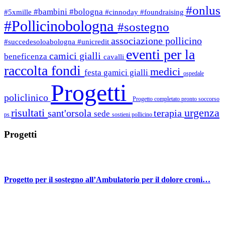
#onlus
#bambini
#bologna
#5xmille
#cinnoday
#foundraising
#Pollicinobologna
#sostegno
associazione pollicino
#succedesoloabologna
#unicredit
eventi per la
camici gialli
beneficenza
cavalli
raccolta fondi
medici
festa
gamici gialli
ospedale
Progetti
policlinico
Progetto completato
pronto soccorso
risultati
urgenza
sant'orsola
terapia
sede
ps
sostieni pollicino
Progetti
Progetto per il sostegno all’Ambulatorio per il dolore croni…