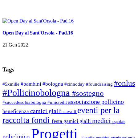
Open Day al Sant'Orsola - Pad.16
21 Gen 2022
Tags
#onlus
#bambini
#bologna
#5xmille
#cinnoday
#foundraising
#Pollicinobologna
#sostegno
associazione pollicino
#succedesoloabologna
#unicredit
eventi per la
camici gialli
beneficenza
cavalli
raccolta fondi
medici
festa
gamici gialli
ospedale
Progetti
policlinico
Progetto completato
pronto soccorso