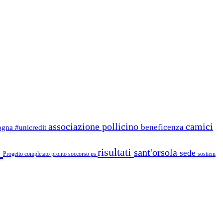
associazione pollicino
camici
beneficenza
logna
#unicredit
i
risultati
sant'orsola
sede
Progetto completato
pronto soccorso
ps
sostieni