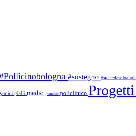
#Pollicinobologna
#sostegno
#succedesoloabo
Progett
medici
policlinico
gamici gialli
ospedale