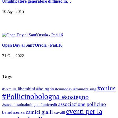
Umidificatore generatore di flusso in…
10 Ago 2015
Open Day al Sant'Orsola - Pad.16
21 Gen 2022
Tags
#onlus
#bambini
#bologna
#5xmille
#cinnoday
#foundraising
#Pollicinobologna
#sostegno
associazione pollicino
#succedesoloabologna
#unicredit
eventi per la
camici gialli
beneficenza
cavalli