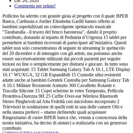
Dic 20, 2020
Commenta per primo!
Pollicino ha aderito con grande gioia al progetto con il quale BPER
Banca, Carthusia e Atelier Elisabetta Garilli hanno offerto ai
bambini ospedalizzati un coinvolgente spettacolo musicale
"Tarabaralla - il tesoro del bruco baronessa", dando il proprio
contributo, donando al reparto di Pediatria d’Urgenza 15 tablet per
permettere ai bambini ricoverati di partecipare all’iniziativa. Questi
tablet non solo consentiranno di seguire in streaming lo spettacolo
del 20 dicembre e di interagire con gli artisti, ma potranno anche
essere successivamente utilizzati dai piccoli pazienti per seguire
lezioni on line o semplicemente per distrarsi e giocare. In tutto sono
stati acquistati: 15 Tablet Samsung Galaxy Tab A 10.1, LTE Display
10.1" WUXGA, 32 GB Espandibili 15 Custodie ultra resistenti
adatte anche ai bambini Gerutek Custodia per Samsung Galaxy Tab
A 10.1 Militare Resistente Antiurto 360 Cavalletto Rotante e
Tracolla Silicone 15 Copri schermo in vetro Temperato, Pellicola
Protettiva-Durezza 9H 25 Cuffie Over-ear Wireless Bluetooth
Stereo Pieghevoli ad Alta Fedeltà con microfono incorporato 2
Televisori in sostituzione di quelli rotti in una delle camere Obi e
nella stanza prelievi – stiamo definendo quali acquistare
Ringraziamo di cuore BPER banca che, venuta a conoscenza della
nostra iniziativa, ha deciso di aiutarci a realizzarla con un generoso
contributo