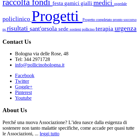
raccolta fondi
medici
festa
gamici gialli
ospedale
Progetti
policlinico
Progetto completato
pronto soccorso
risultati
urgenza
sant'orsola
terapia
sede
ps
sostieni pollicino
Contact Us
Bologna via delle Rose, 48
Tel: 344 2971728
info@pollicinobologna.it
Facebook
Twitter
Goggle+
Pinterest
Youtube
About Us
Perché una nuova Associazione? L’idea nasce dalla esigenza di
sostenere non tanto malattie specifiche, come accade per quasi tutte
le Associazioni, ...
leggi tutto