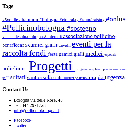
Tags
#onlus
#bambini
#bologna
#5xmille
#cinnoday
#foundraising
#Pollicinobologna
#sostegno
associazione pollicino
#succedesoloabologna
#unicredit
eventi per la
camici gialli
beneficenza
cavalli
raccolta fondi
medici
festa
gamici gialli
ospedale
Progetti
policlinico
Progetto completato
pronto soccorso
risultati
urgenza
sant'orsola
terapia
sede
ps
sostieni pollicino
Contact Us
Bologna via delle Rose, 48
Tel: 344 2971728
info@pollicinobologna.it
Facebook
Twitter