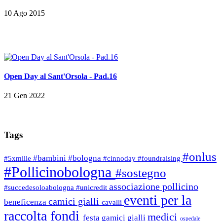
10 Ago 2015
Open Day al Sant'Orsola - Pad.16
21 Gen 2022
Tags
#onlus
#bambini
#bologna
#5xmille
#cinnoday
#foundraising
#Pollicinobologna
#sostegno
associazione pollicino
#succedesoloabologna
#unicredit
eventi per la
camici gialli
beneficenza
cavalli
raccolta fondi
medici
festa
gamici gialli
ospedale