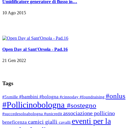
Umidificatore generatore di flusso in…
10 Ago 2015
Open Day al Sant'Orsola - Pad.16
21 Gen 2022
Tags
#onlus
#bambini
#bologna
#5xmille
#cinnoday
#foundraising
#Pollicinobologna
#sostegno
associazione pollicino
#succedesoloabologna
#unicredit
eventi per la
camici gialli
beneficenza
cavalli