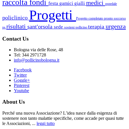
raccolta fondi
medici
festa
gamici gialli
ospedale
Progetti
policlinico
Progetto completato
pronto soccorso
risultati
urgenza
sant'orsola
terapia
sede
ps
sostieni pollicino
Contact Us
Bologna via delle Rose, 48
Tel: 344 2971728
info@pollicinobologna.it
Facebook
Twitter
Goggle+
Pinterest
Youtube
About Us
Perché una nuova Associazione? L’idea nasce dalla esigenza di
sostenere non tanto malattie specifiche, come accade per quasi tutte
le Associazioni, ...
leggi tutto