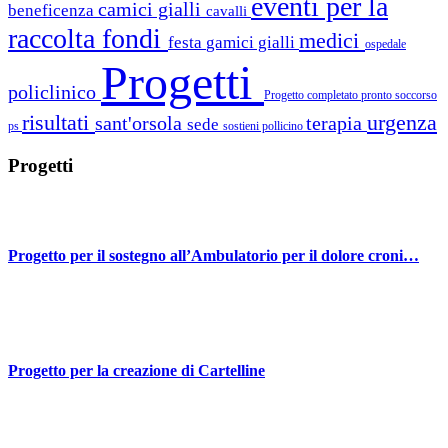
eventi per la
camici gialli
beneficenza
cavalli
raccolta fondi
medici
festa
gamici gialli
ospedale
Progetti
policlinico
Progetto completato
pronto soccorso
risultati
urgenza
sant'orsola
terapia
sede
ps
sostieni pollicino
Progetti
Progetto per il sostegno all’Ambulatorio per il dolore croni…
Progetto per la creazione di Cartelline